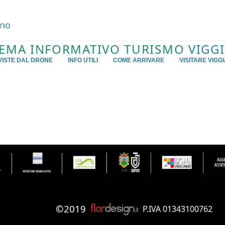
TEMA INFORMATIVO TURISMO
VIGG
VISTE DAL DRONE
INFO UTILI
COME ARRIVARE
VISITARE VIGG
©
2019
P.IVA 01343100762